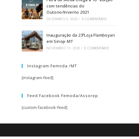
com tendências do
Outono/Inverno 2021
DEZEMBRO 9, 2020
/
0 COMENTÁRIO
Inauguração da 23ºLoja Flamboyan
em Sinop-MT
NOVEMBRO 11, 2020
/
0 COMENTÁRIO
Instagram-Femoda /MT
[instagram-feed]
Feed Facebook Femoda/Assorep
[custom-facebook-feed]