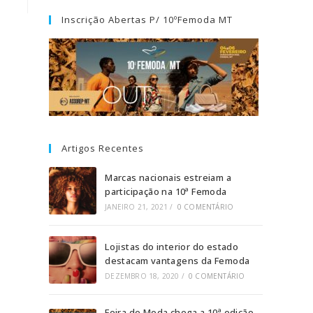
Inscrição Abertas P/ 10ºFemoda MT
Artigos Recentes
Marcas nacionais estreiam a
participação na 10ª Femoda
JANEIRO 21, 2021
/
0 COMENTÁRIO
Lojistas do interior do estado
destacam vantagens da Femoda
DEZEMBRO 18, 2020
/
0 COMENTÁRIO
Feira de Moda chega a 10ª edição